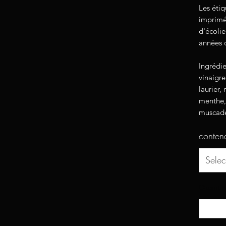
Les étiq
imprimée
d'écoli
années 
Ingrédie
vinaigre
laurier,
menthe, 
muscade
conten
Selec
Quantit