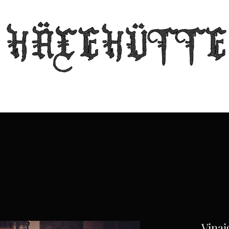
The witch's lair
Guild
Echos from the Hut
Stall
Contact
Vinai