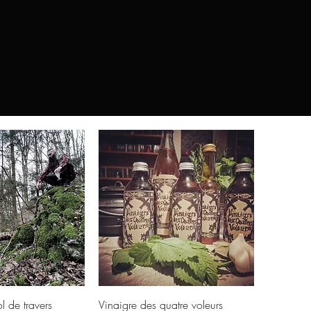
ck View
Quick View
l de travers
Vinaigre des quatre voleurs