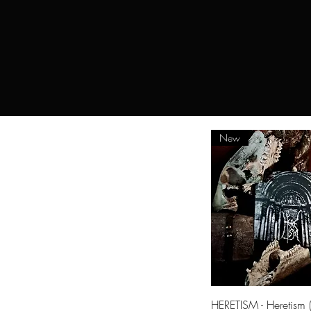
New
Quick Vie
HERETISM - Heretism