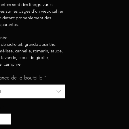
uettes sont des linogravures
s sur les pages d'un vieux cahier
er datant probablement des
quarantes.
nts:
 de cidre,ail, grande absinthe,
 mélisse, cannelle, romarin, sauge,
lavande, clous de girofle,
, camphre.
ance de la bouteille
*
t
y
*