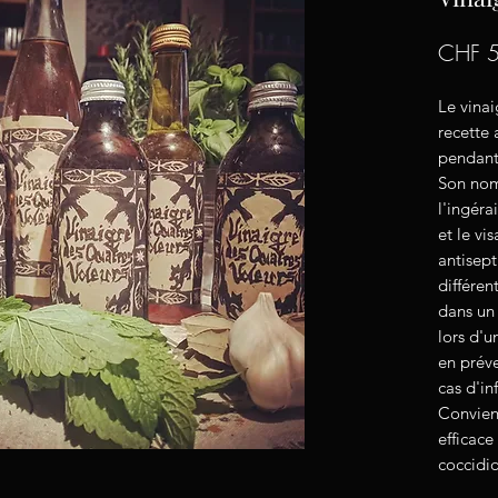
CHF 5
Le vinai
recette
pendant
Son nom
l'ingéra
et le vi
antisept
différen
dans un 
lors d'
en préve
cas d'in
Convien
efficace
coccidio