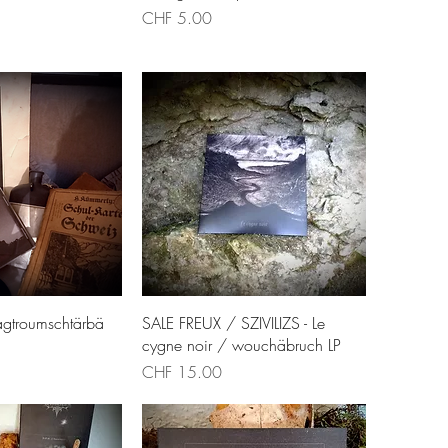
Price
CHF 5.00
ck View
Quick View
Tagtroumschtärbä
SALE FREUX / SZIVILIZS - Le
cygne noir / wouchäbruch LP
Price
CHF 15.00