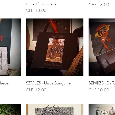
s'envolèrent... CD
Price
CHF 13.00
Price
CHF 13.00
w
Quick View
Qui
lieder
SZIVILIZS - Ursus Sanguine
SZIVILIZS - Ds 
Price
Price
CHF 12.00
CHF 10.00