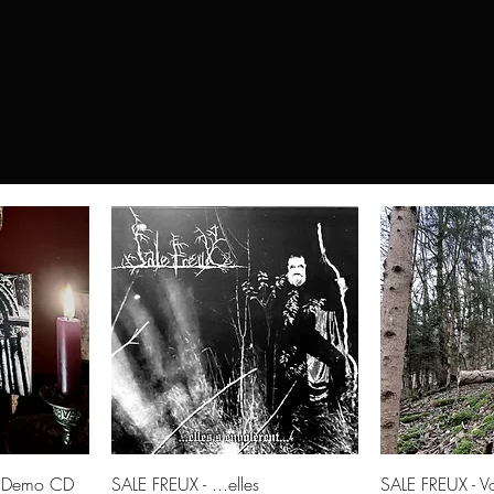
© 2021 Häxehütte
w
Quick View
Qui
 (Demo CD
SALE FREUX - ...elles
SALE FREUX - Vo