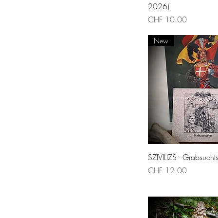
2026)
Price
CHF 10.00
New
Quick Vie
SZIVILIZS - Grabsuchts
Price
CHF 12.00