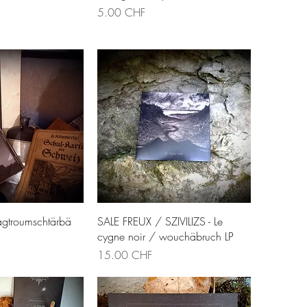
Prix
5.00 CHF
u rapide
Aperçu rapide
Tagtroumschtärbä
SALE FREUX / SZIVILIZS - Le
cygne noir / wouchäbruch LP
Prix
15.00 CHF