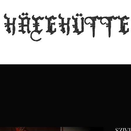
L'antre de la sorcière
Guilde
Échos de la cabane
Échoppe
Contact
SZIVI