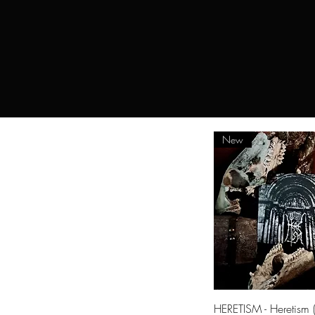
New
Aperçu rapi
HERETISM - Heretism