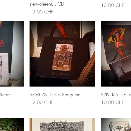
s'envolèrent... CD
Prix
13.00 CHF
Prix
13.00 CHF
de
Aperçu rapide
Aperç
lieder
SZIVILIZS - Ursus Sanguine
SZIVILIZS - Ds 
Prix
Prix
12.00 CHF
10.00 CHF