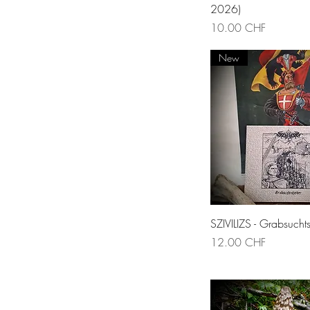
2026)
Prix
10.00 CHF
New
Aperçu rapi
SZIVILIZS - Grabsuchts
Prix
12.00 CHF