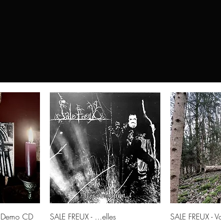
©2021 Häxehütte
de
Aperçu rapide
Aperç
 (Demo CD
SALE FREUX - ...elles
SALE FREUX - Vo