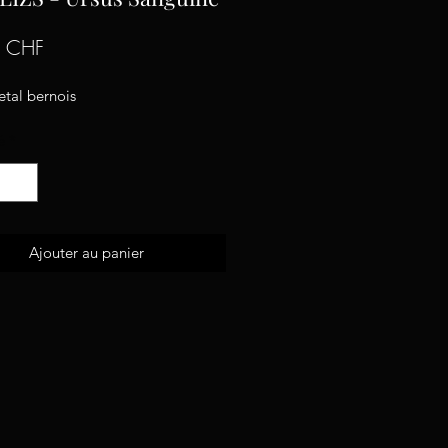
Prix
0 CHF
etal bernois
é
*
Ajouter au panier