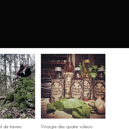
u rapide
Aperçu rapide
l de travers
Vinaigre des quatre voleurs