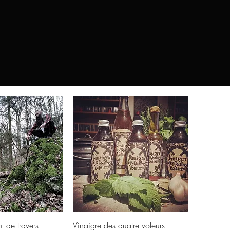
ck View
Quick View
l de travers
Vinaigre des quatre voleurs