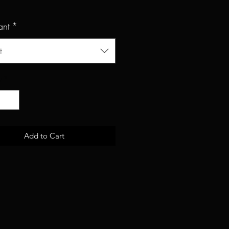
ant
*
t
y
*
Add to Cart