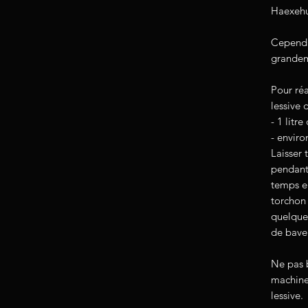
Haexehu
Cependa
grandem
Pour réa
lessive 
- 1 litre
- envir
Laisser 
pendant
temps en
torchon
quelques
de bave
Ne pas 
machine
lessive.