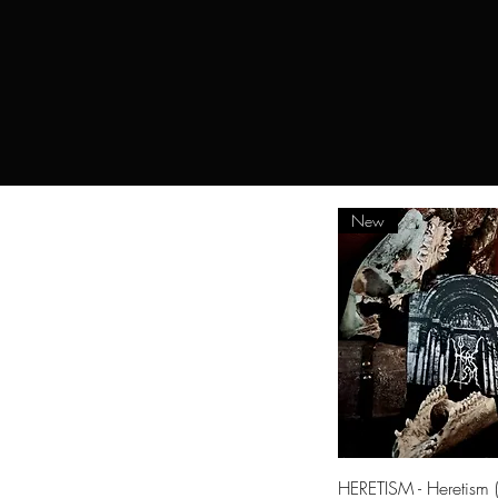
New
Quick Vie
HERETISM - Heretism