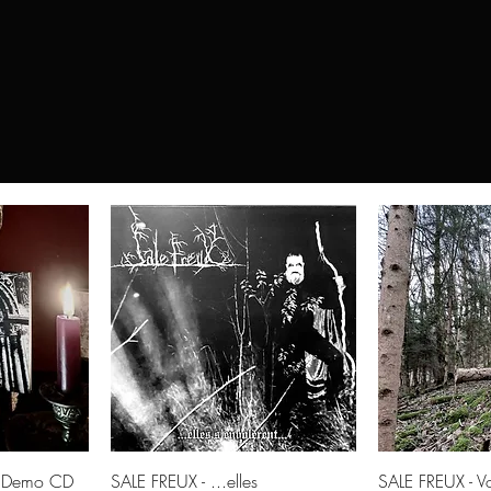
© 2021 Häxehütte
w
Quick View
Qui
 (Demo CD
SALE FREUX - ...elles
SALE FREUX - Vo