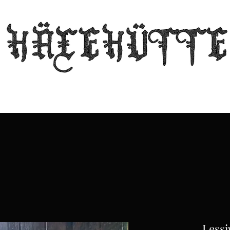
The witch's lair
Guild
Echos from the Hut
Stall
Contact
Lessi