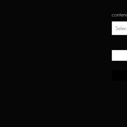
conten
Selec
Quantit