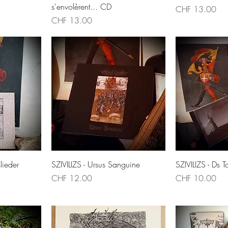
s'envolèrent... CD
Price
CHF 13.00
Price
CHF 13.00
w
Quick View
Qui
lieder
SZIVILIZS - Ursus Sanguine
SZIVILIZS - Ds 
Price
Price
CHF 12.00
CHF 10.00