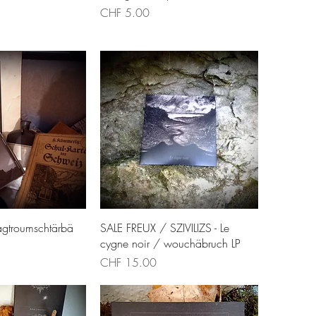
Price
CHF 5.00
ck View
Quick View
Tagtroumschtärbä
SALE FREUX / SZIVILIZS - Le
cygne noir / wouchäbruch LP
Price
CHF 15.00