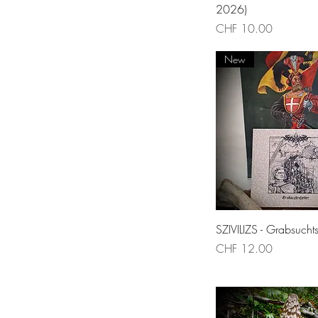
2026)
Price
CHF 10.00
New
Quick Vie
SZIVILIZS - Grabsuchts
Price
CHF 12.00