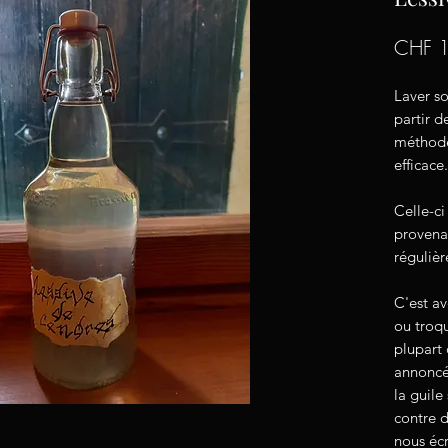
CHF 1
Laver so
partir d
méthode
efficace.
Celle-ci
provenan
régulièr
C'est av
ou troqu
plupart 
annoncé
la guile
contre d
nous écr