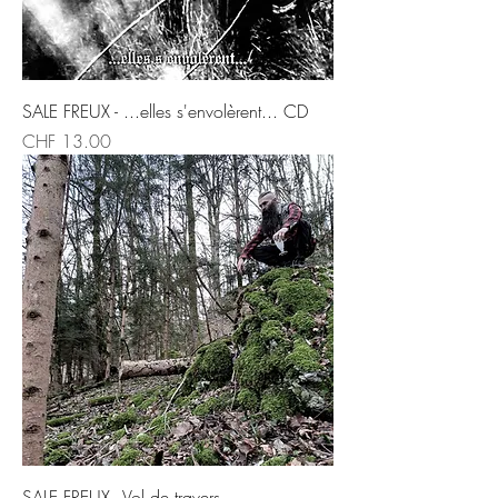
SALE FREUX - ...elles s'envolèrent... CD
Price
CHF 13.00
SALE FREUX - Vol de travers