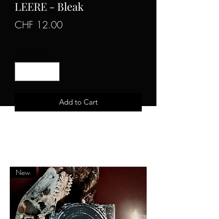
LEERE - Bleak
Price
CHF 12.00
Quantity
*
Add to Cart
Swiss Black Metal
New