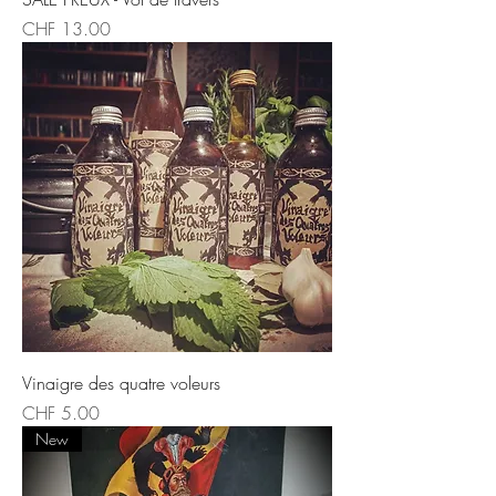
Price
CHF 13.00
Vinaigre des quatre voleurs
Price
CHF 5.00
New