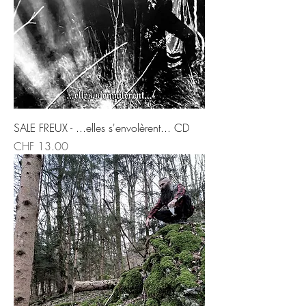
SALE FREUX - ...elles s'envolèrent... CD
Price
CHF 13.00