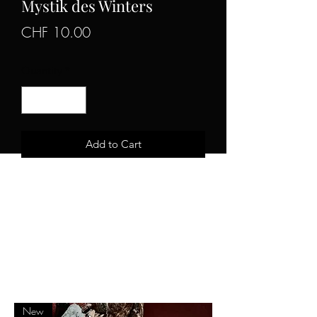
Mystik des Winters
Price
CHF 10.00
Quantity
*
Add to Cart
Demo/album 2009
CD, Digipack 4 pannels
Limited to 200 copies
Helvarikum official youtube channel
New