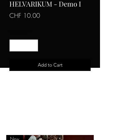
HELVARIKUM - Demo I
Price
CHF 10.00
Quantity
*
Add to Cart
Demo 2002
CD, Digipack 4 pannels
Limited to 200 copies
Helvarikum official youtube channel
New