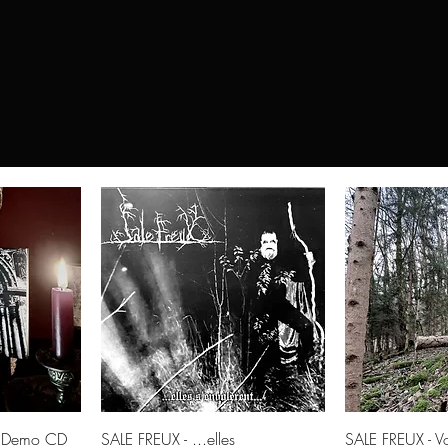
©2021 Häxehütte
de
Aperçu rapide
Aperç
 (Demo CD
SALE FREUX - ...elles
SALE FREUX - Vo