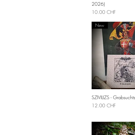
2026)
Prix
10.00 CHF
New
Aperçu rapi
SZIVILIZS - Grabsuchts
Prix
12.00 CHF