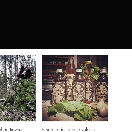
u rapide
Aperçu rapide
l de travers
Vinaigre des quatre voleurs