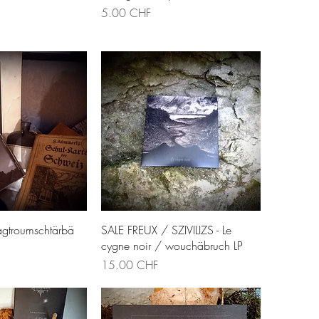
Prix
5.00 CHF
u rapide
Aperçu rapide
Tagtroumschtärbä
SALE FREUX / SZIVILIZS - Le
cygne noir / wouchäbruch LP
Prix
15.00 CHF