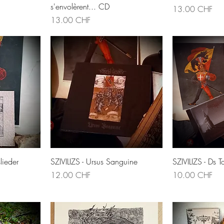
s'envolèrent... CD
Prix
13.00 CHF
Prix
13.00 CHF
de
Aperçu rapide
Aperç
lieder
SZIVILIZS - Ursus Sanguine
SZIVILIZS - Ds 
Prix
Prix
12.00 CHF
10.00 CHF