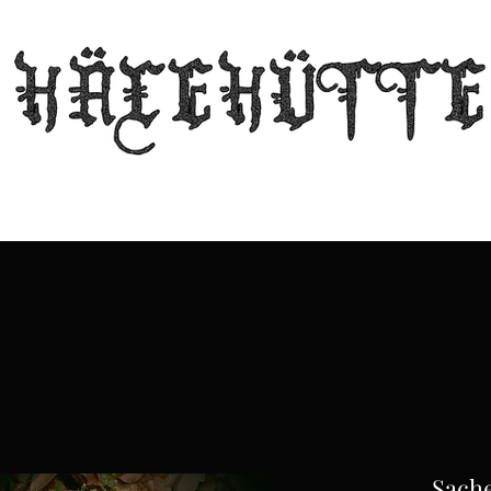
L'antre de la sorcière
Guilde
Échos de la cabane
Échoppe
Contact
Sache