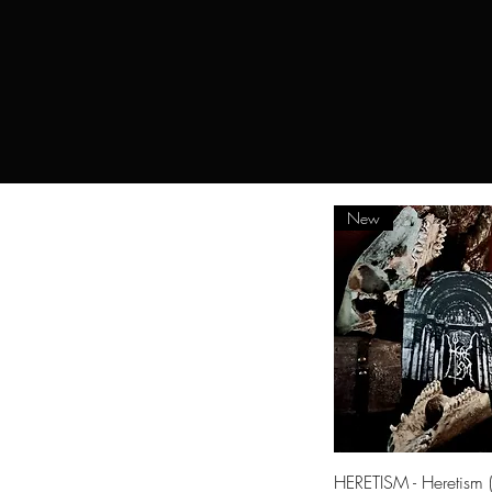
New
Aperçu rapi
HERETISM - Heretism