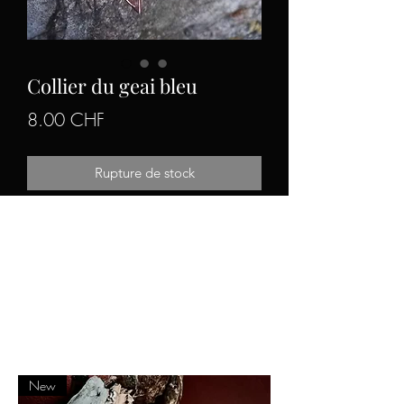
Collier du geai bleu
Prix
8.00 CHF
Rupture de stock
Le collier du geai bleu est composé de
perles en verre bleu et d'un pendentif
en résine contenant une plume de geai
trouvée en forêt et d'une fleur de
centaurée des prés.
New