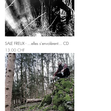
SALE FREUX - ...elles s'envolèrent... CD
Prix
13.00 CHF