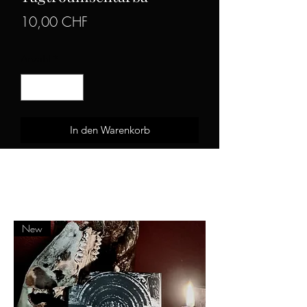
Preis
10,00 CHF
Anzahl
*
In den Warenkorb
Berner Black Metal
New