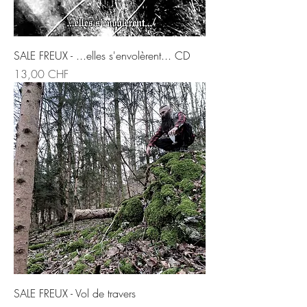
SALE FREUX - ...elles s'envolèrent... CD
Preis
13,00 CHF
SALE FREUX - Vol de travers