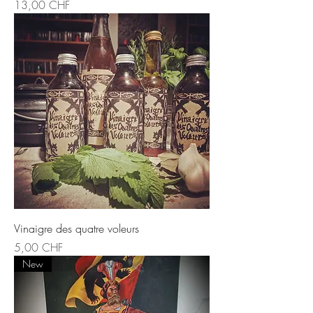
Preis
13,00 CHF
Vinaigre des quatre voleurs
Preis
5,00 CHF
New