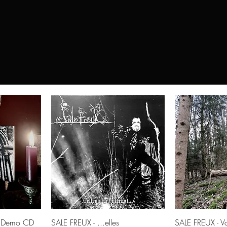
© 2021
Häxehütte
ht
Schnellansicht
Schne
 (Demo CD
SALE FREUX - ...elles
SALE FREUX - Vo