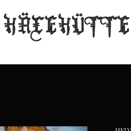
Zuhause
Gilde
Echos aus der Hütte
Geschäft
Kontakt
HELV