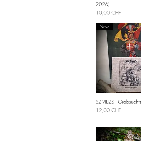
2026)
Preis
10,00 CHF
New
Schnellansic
SZIVILIZS - Grabsuchts
Preis
12,00 CHF