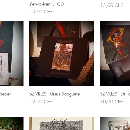
s'envolèrent... CD
Preis
13,00 CHF
Preis
13,00 CHF
ht
Schnellansicht
Schne
lieder
SZIVILIZS - Ursus Sanguine
SZIVILIZS - Ds 
Preis
Preis
12,00 CHF
10,00 CHF