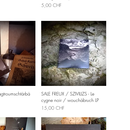
Preis
5,00 CHF
llansicht
Schnellansicht
Tagtroumschtärbä
SALE FREUX / SZIVILIZS - Le
cygne noir / wouchäbruch LP
Preis
15,00 CHF