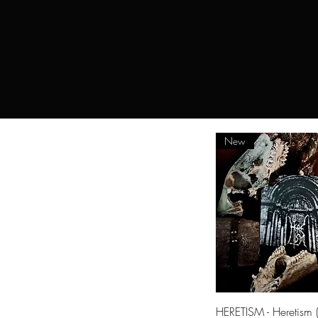
New
Schnellansic
HERETISM - Heretism