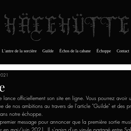
L'antre de la sorcière
Guilde
Échos de la cabane
Échoppe
Contact
2021
e
 lance officiellement son site en ligne. Vous pourrez avoir
ue de nos ambitions au travers de l'article "Guilde" et des p
dans notre échoppe.
premier message pour annoncer que la première sortie mus
r en mai/juin 2021. Il s'agira d'un vinyle partagé entre Sal