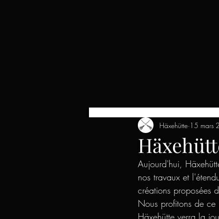
Häxehütte
15 mars 
Häxehütt
Aujourd'hui, Häxehütte
nos travaux et l'étend
créations proposées 
Nous profitons de ce 
Häxehütte verra la jou