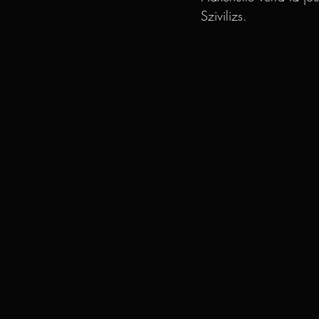
Szivilizs.